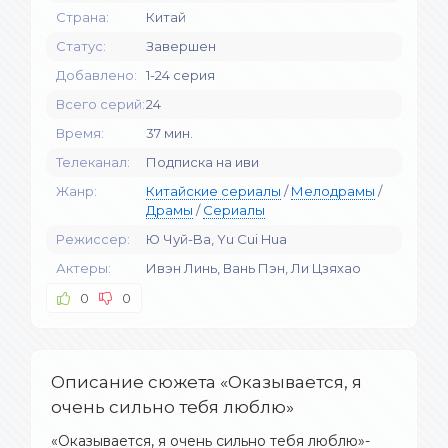
Страна:
Китай
Статус:
Завершен
Добавлено:
1-24 серия
Всего серий:
24
Время:
37 мин.
Телеканал:
Подписка на иви
Жанр:
Китайские сериалы
/
Мелодрамы
/
Драмы
/
Сериалы
Режиссер:
Ю Чуй-Ba, Yu Cui Hua
Актеры:
Ивэн Линь, Вань Пэн, Ли Цзяхао
0
0
Описание сюжета «Оказывается, я
очень сильно тебя люблю»
«Оказывается, я очень сильно тебя люблю»-