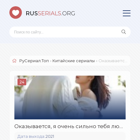
RUS
SERIALS
.ORG
РуСериал.Топ
»
Китайские сериалы
» Оказывается, я очень сильно тебя люблю
24
Оказывается, я очень сильно тебя люблю (2021)
Дата выхода:
2021