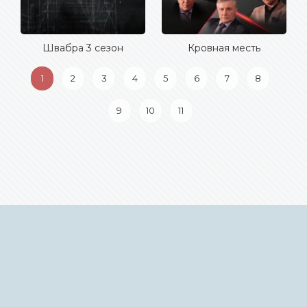
Швабра 3 сезон
Кровная месть
1
2
3
4
5
6
7
8
9
10
11