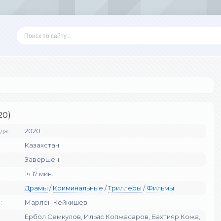
20)
да:
2020
Казахстан
Завершен
1ч 17 мин.
Драмы
/
Криминальные
/
Триллеры
/
Фильмы
:
Марлен Кейкишев
Ербол Семкулов, Ильяс Копжасаров, Бахтияр Кожа,