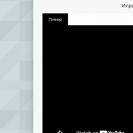
Игр
Плеер