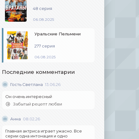
48 серия
06.08.2025
Уральские Пельмени
277 серия
06.08.2025
Последние комментарии
Гость Светлана
13.06.26
Он очень интересный
Забытый рецепт любви
Анна
08.02.26
Главная актриса играет ужасно. Все
серии одна интонация и одно