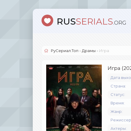
RUS
SERIALS
.ORG
РуСериал.Топ
»
Драмы
» Игра
Игра (20
Дата выхо
Страна:
Статус:
Время:
Жанр:
Режиссер
Актеры: