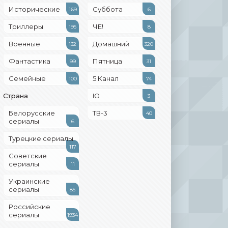
Исторические
Суббота
169
6
Триллеры
ЧЕ!
195
8
Военные
Домашний
132
320
Фантастика
Пятница
99
31
Семейные
5 Канал
100
74
Страна
Ю
3
Белорусские
ТВ-3
40
сериалы
6
Турецкие сериалы
117
Советские
сериалы
11
Украинские
сериалы
85
Российские
сериалы
1934