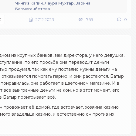
Чингиз Капин, Лаура Мухтар, Зарина
Балмаганбетова
0
27.12.2023
765
0
дном из крупных банков, зам директора. у него девушка,
еступление, по его просьбе она переводит деньги
атыр продумал, так как ему постаяно нужны деньги на
 отказывается помогать парню, и они расстаются. Батыр
 понравилась, она работает в цветочном магазине. И в
т все выигранные деньги на кон, но в этот момент. его
е Батыр проигрывает всё.
н провожает её домой, где встречает, хозяина казино.
мого владельца казино, и естественно он против их