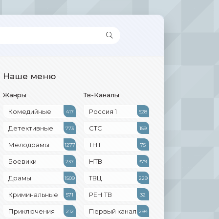
Наше меню
Жанры
Тв-Каналы
Комедийные
Россия 1
417
528
Детективные
СТС
773
159
Мелодрамы
ТНТ
1277
75
Боевики
НТВ
237
379
Драмы
ТВЦ
1509
229
Криминальные
РЕН ТВ
571
32
Приключения
Первый канал
212
294