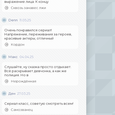
выражение лица. К концу
Сквозь занавес лжи
Denn
11.05.25
Очень понравился сериал!
Напряжение, переживания за героев,
красивые актеры, отличный
Кордон
Макс
04.04.25
Слушайте, ну сказка просто отдыхает.
Всё раскрывает девчонка, а как же
полиция. Но в
Нерождённая
Ден
27.03.25
Сериал класс, советую смотреть всем!
Самозванец